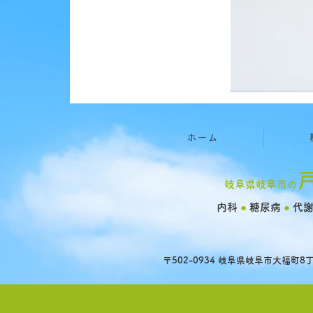
ホーム
岐阜県岐阜市の
内科
●
糖尿病
●
代
〒502-0934 岐阜県岐阜市大福町