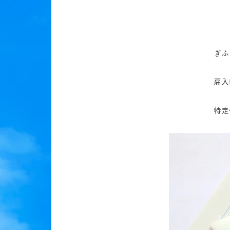
ぎふ
雇入
特定