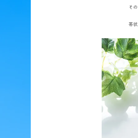
​そ
帯状