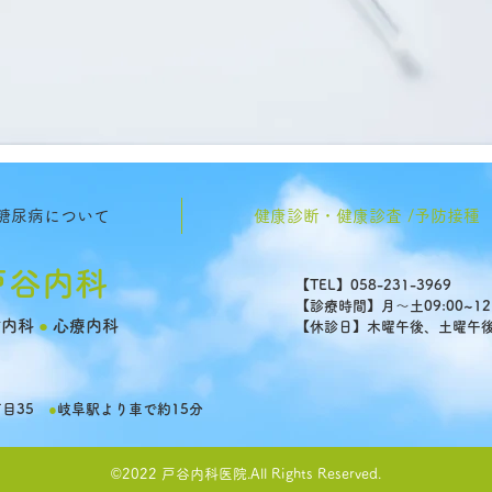
糖尿病について
健康診断・健康診査 /予防接種
戸谷内科
【TEL】058-231-3969
【診療時間】月〜土09:00~12:00
謝内科
●
心療内科
【休診日】木曜午後、土曜午
8丁目35
●
岐阜駅より車で約15分
©2022 戸谷内科医院.All Rights Reserved.