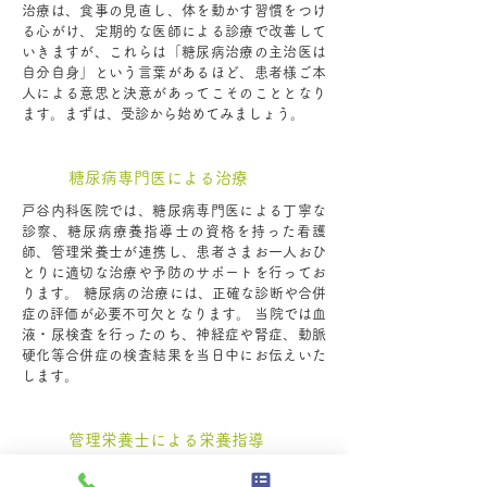
治療は、食事の見直し、体を動かす習慣をつけ
る心がけ、定期的な医師による診療で改善して
いきますが、これらは「糖尿病治療の主治医は
自分自身」という言葉があるほど、患者様ご本
人による意思と決意があってこそのこととなり
ます。まずは、受診から始めてみましょう。
糖尿病専門医による治療
戸谷内科医院では、糖尿病専門医による丁寧な
診察、糖尿病療養指導士の資格を持った看護
師、管理栄養士が連携し、患者さまお一人おひ
とりに適切な治療や予防のサポートを行ってお
ります。 糖尿病の治療には、正確な診断や合併
症の評価が必要不可欠となります。 当院では血
液・尿検査を行ったのち、神経症や腎症、動脈
硬化等合併症の検査結果を当日中にお伝えいた
します。
管理栄養士による栄養指導
当院では、糖尿病の他、肥満・高血圧・脂質異