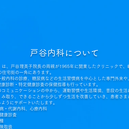
戸谷内科について
」は、戸谷理英子院長の両親が1965年に開業したクリニックで、
どの住宅街の一角にあります。
一般内科の診療、糖尿病などの生活習慣病を中心とした専門外来や
健康診断・特定健康診査の保健指導も行っています。
のコミュニケーションの中から、運動習慣や生活環境、普段の生活
くみ取り、できることから少しずつ生活を改善していき、患者さま
るようにサポートいたします。
尿病・代謝内科、心療内科
・健康診査
種
険取扱