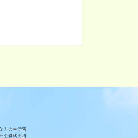
行っております。 ● オンライン資格確
行う体制を有しております。 ●...
などの生活習
士の資格を持