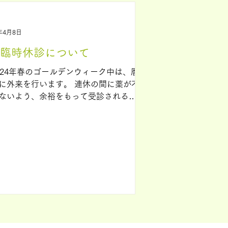
年4月8日
月臨時休診について
024年春のゴールデンウィーク中は、暦
に外来を行います。 連休の間に薬が不
ないよう、余裕をもって受診されるこ
おすすめします。 ②5月17日（土）
糖尿病学会総会参加のため、臨時休診
せていただきます。