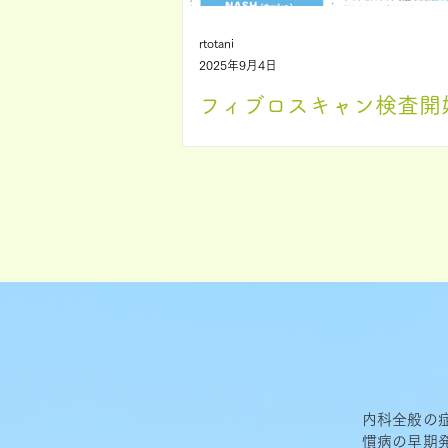
rtotani
2025年9月4日
フィブロスキャン検査開
案内
このたび、当院ではフィブロスキ
を外来で行えるようになりました。
ロスキャン検査とは 「肝臓の
と 「肝脂肪量」 の度合いを測
ンス生まれの検査方法です。測定結
値で表示 されるため、治療前後の
較し病態が改善されているかどう
た評価に用いることができます。 
脇腹にあてたプローブから振動と
送り、肝臓の硬さと脂肪量を測定
ます。測定時間は1～5 分程度で
内科全般の
トンと叩かれるような 軽い振動を
慣病の早期