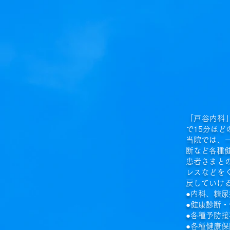
「戸谷内科
で15分ほ
当院では、
断など各種
患者さまと
レスなどを
戻していけ
●内科、糖
●健康診断
●各種予防接
●各種健康保