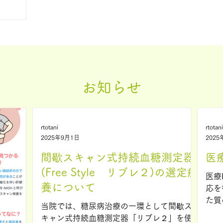
持ちくだ
お知らせ
rtotani
rtotani
2025年9月1日
2025
間歇スキャン式持続血糖測定器
医
(Free Style リブレ２)の選定療
医療
養について
応を行っ
た質
当院では、糖尿病治療の一環として間歇ス
り組み
キャン式持続血糖測定器「リブレ２」を使