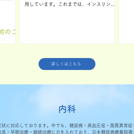
求を
用しています。これまでは、インスリン自
認を
己注射をされている方を対象に保険診療で
処方していましたが、選定療養(保健対象外
の治療)として、インスリンを使用していな
始のご
い糖尿病患者さんや糖尿病が疑われる方な
どにもご利用していただけるようになりま
した。選定療養の費用として、通常の診療
ャン検査
費とは別に以下の金額をご負担いただきま
 フィブ
す。 対象 糖尿病の診断をされている方
詳しくはこちら
硬さ」
で、インスリン療法を行っていない方。 ・
定するフラ
FreeStyleリブレ2リーダー…… １台
果が 数
7,500円（税込） ※リーダーは無料のスマ－
数値を比
トフォンアプリを用いる方は不要です。 ・
かといっ
FreeStyleリブレ2センサー … １個
検査は右
7,000円（税込） ※１回に支給するセンサー
内科
超音波を
の数は、診療上必要と考えられる範囲に制
していき
限させていただきます。 選定療養とは、患
、軽くトン
症状に対応しております。中でも、糖尿病・高血圧症・脂質異常症
者さまご自身が選択して受ける追加的な医
感じるだ
発見・早期治療・継続治療に力を入れており、日本糖尿病療養指導
療サービスで、その分の費用は全額自己負