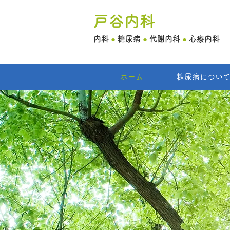
戸谷内科
内科
●
糖尿病
●
代謝内科
●
心療内科
ホーム
糖尿病につい