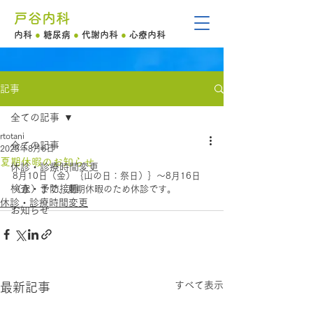
戸谷内科
内科
●
糖尿病
●
代謝内科
●
心療内科
記事
全ての記事
rtotani
全ての記事
2023年8月6日
夏期休暇のお知らせ
休診・診療時間変更
8月10日（金）｛山の日：祭日）｝～8月16日
検査・予防接種
（水）まで、夏期休暇のため休診です。
休診・診療時間変更
お知らせ
すべて表示
最新記事