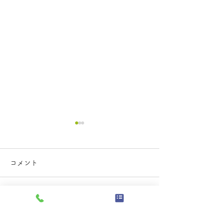
年末年始の休診のお知ら
5月臨時休診に
せ
①2024年春のゴ
コメント
ーク中は、暦通り
2025年12月30日(火)～2026
います。 連休の
年1月4日(日) 休診 2026年1
足しないよう、余
月5日(月) 午前のみ診
コメントを追加…
受診されることを
療 2026年1月6日(火)より
ます。 ②5月17
通常通り診療