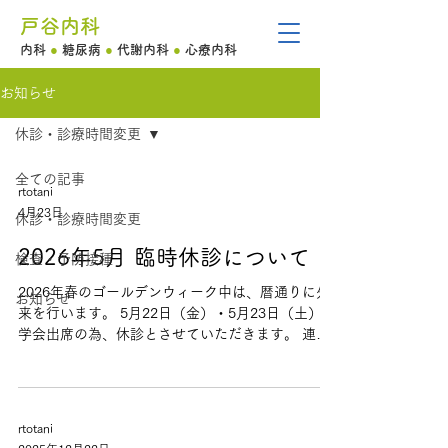
戸谷内科
内科
●
糖尿病
●
代謝内科
●
心療内科
お知らせ
休診・診療時間変更
全ての記事
rtotani
4月23日
休診・診療時間変更
2026年5月 臨時休診について
検査・予防接種
2026年春のゴールデンウィーク中は、暦通りに外
お知らせ
来を行います。 5月22日（金）・5月23日（土）は
学会出席の為、休診とさせていただきます。 連休
の間に薬が不足しないよう、余裕をもって受診さ
れることをおすすめします。
rtotani